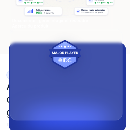
Documenter, gérer, réagir et résoudre
Aperçu du produit
Lancez l'analyse
Analyseur de contrats
de sous-traitance
gratuit
Téléchargez jusqu'à 5 contrats de sous-traitance et